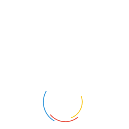
Category:
Eventos
La entradilla castellana
Fiestas del Mayo
Deja una respuesta
Tu dirección de correo electrónico no será
publicada.
Los campos obligatorios están
marcados con
*
Comentario
*