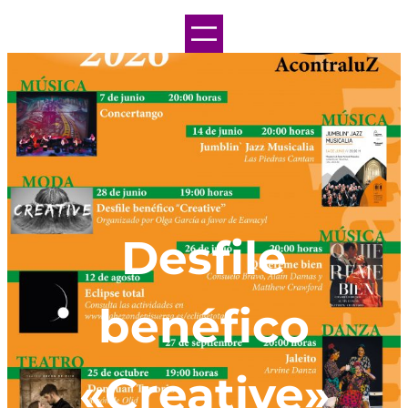
Desfile
benéfico
«Creative»